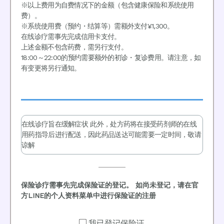
※以上费用为自费情况下的金额（包含健康保险和系统使用
费）。
※系统使用费（预约・结算等）需额外支付¥1,300。
在线诊疗需事先完成信用卡支付。
上述金额不包含药费，需另行支付。
18:00～22:00的预约需要额外的初诊・复诊费用。请注意，如
有变更将另行通知。
在线诊疗旨在缓解症状 此外，处方药将在接受药剂师的在线
用药指导后进行配送，因此药品送达可能需要一定时间，敬请
谅解
保险诊疗需事先完成保险证的登记。 如尚未登记，请在官
方LINE的个人资料菜单中进行保险证的注册
我已登记保险证